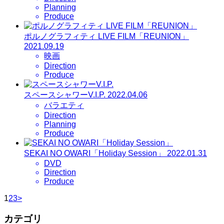
Planning
Produce
ポルノグラフィティ LIVE FILM「REUNION」
2021.09.19
映画
Direction
Produce
スペースシャワーV.I.P.
2022.04.06
バラエティ
Direction
Planning
Produce
SEKAI NO OWARI「Holiday Session」
2022.01.31
DVD
Direction
Produce
1
2
3
>
カテゴリ