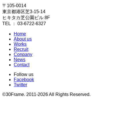
〒105-0014
東京都港区芝3-15-14
ヒキタカ芝公園ビル 8F
TEL ： 03-6722-6327
Home
About us
Works
Recruit
Conpany
News
Contact
Follow us
Facebook
Twitter
©30Frame. 2011-2026 All Rights Reserved.