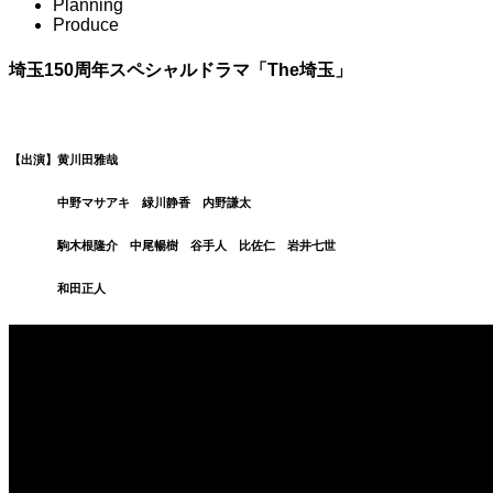
Planning
Produce
埼玉150周年スペシャルドラマ「The埼玉」
【出演】黄川田雅哉
中野マサアキ 緑川静香 内野謙太
駒木根隆介 中尾暢樹 谷手人 比佐仁 岩井七世
和田正人