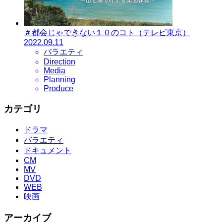
＃都会じゃできない１０のコト（テレビ東京）
2022.09.11
バラエティ
Direction
Media
Planning
Produce
カテゴリ
ドラマ
バラエティ
ドキュメント
CM
MV
DVD
WEB
映画
アーカイブ